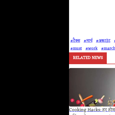
#टैक्स
#मार्च
#अकाउंट
#must
#work
#marc
RELATED NEWS
Cooking Hacks: हर होम शे