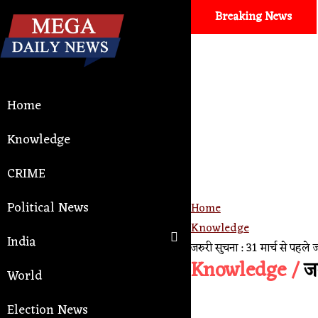
Breaking News
Auto and tech
। Google Antigravity 
Home
Knowledge
CRIME
Political News
Home
Knowledge
India
जरुरी सुचना : 31 मार्च से पहले
Knowledge /
जर
World
Election News