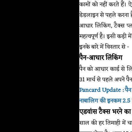
कामों को नहीं करते हैं।
डेडलाइन से पहले करना ह
आधार लिंकिंग, टैक्स प्ल
महत्वपूर्ण है। इसी कड़ी 
इनके बारे में विस्तार से -
पैन-आधार लिंकिंग
पैन को आधार कार्ड से 
31 मार्च से पहले अपने पै
Pancard Update : पैन 
नाबालिग की इनकम 2.5 ला
एडवांस टैक्स भरने का
साल की हर तिमाही में चार