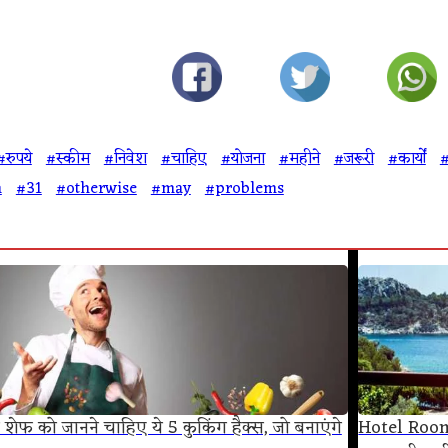
#रुपये
#स्कीम
#निवेश
#चाहिए
#योजना
#महीने
#जरूरी
#कार्यों
#
h
#31
#otherwise
#may
#problems
फ को जानने चाहिए ये 5 कुकिंग हैक्स, जो बनाएंगे
Hotel Room 