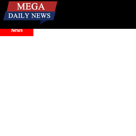
☰
Breaking
News
Auto and tech
। Google Antigravity Faces Widespread Outage,