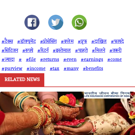
#टैक्स
#डॉक्यूमेंट
#प्रोसेसिंग
#क्लेम
#प्रूफ
#दाखिल
#फायदे
#सिटिजन
#रुपये
#रिटर्न
#इस्तेमाल
#चाहते
#मिलने
#जरूरी
#ज्यादा
#
#file
#returns
#even
#earnings
#come
#purview
#income
#tax
#many
#benefits
RELATED NEWS