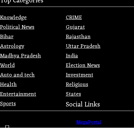
Top Categories
Knowledge
CRIME
Political News
Gujarat
Bihar
Rajasthan
Astrology
Uttar Pradesh
Madhya Pradesh
India
World
Election News
Auto and tech
Investment
Health
Religious
Entertainment
States
Sports
Social Links
Promoted with
by
MegaPortal