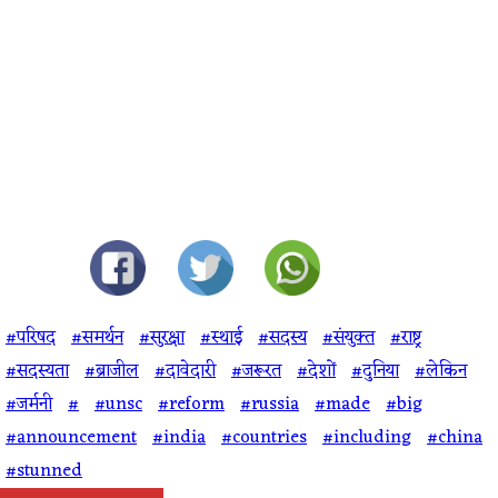
#परिषद
#समर्थन
#सुरक्षा
#स्थाई
#सदस्य
#संयुक्त
#राष्ट्र
#सदस्यता
#ब्राजील
#दावेदारी
#जरूरत
#देशों
#दुनिया
#लेकिन
#जर्मनी
#
#unsc
#reform
#russia
#made
#big
#announcement
#india
#countries
#including
#china
#stunned