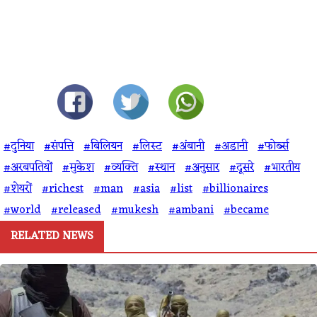
#दुनिया
#संपत्ति
#बिलियन
#लिस्ट
#अंबानी
#अडानी
#फोर्ब्स
#अरबपतियों
#मुकेश
#व्यक्ति
#स्थान
#अनुसार
#दूसरे
#भारतीय
#शेयरों
#richest
#man
#asia
#list
#billionaires
#world
#released
#mukesh
#ambani
#became
RELATED NEWS