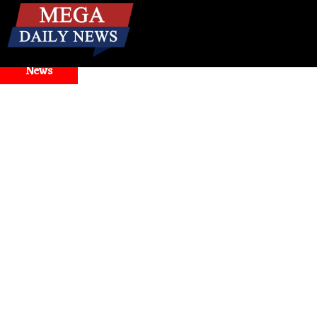
☰
Breaking
News
। Google Antigravity Faces Widespread Outage, Users Report 