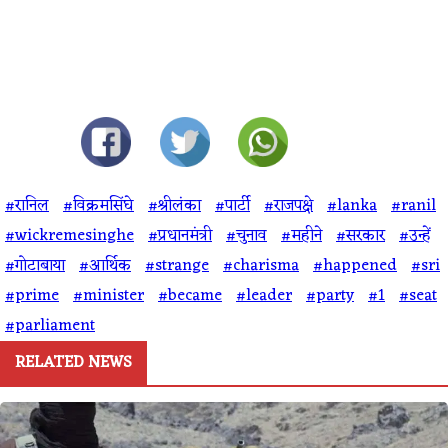
#रानिल
#विक्रमसिंघे
#श्रीलंका
#पार्टी
#राजपक्षे
#lanka
#ranil
#wickremesinghe
#प्रधानमंत्री
#चुनाव
#महीने
#सरकार
#उन्हें
#गोटाबाया
#आर्थिक
#strange
#charisma
#happened
#sri
#prime
#minister
#became
#leader
#party
#1
#seat
#parliament
RELATED NEWS