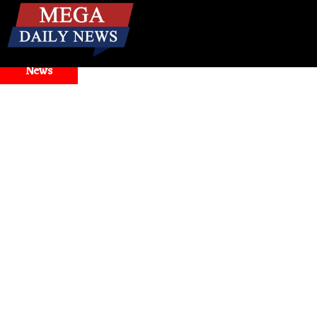
☰
Breaking
News
e Antigravity Faces Widespread Outage, Users Report Login a