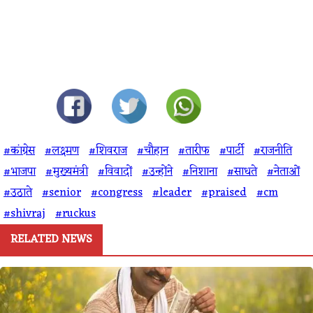
#कांग्रेस
#लक्ष्मण
#शिवराज
#चौहान
#तारीफ
#पार्टी
#राजनीति
#भाजपा
#मुख्यमंत्री
#विवादों
#उन्होंने
#निशाना
#साधते
#नेताओं
#उठाते
#senior
#congress
#leader
#praised
#cm
#shivraj
#ruckus
RELATED NEWS