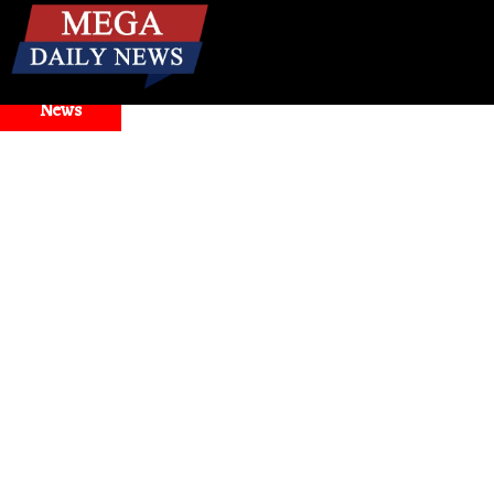
☰
Breaking
News
s Widespread Outage, Users Report Login and Model Selector 