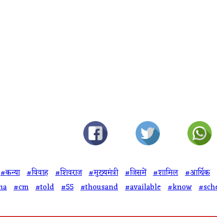
#कन्या
#विवाह
#शिवराज
#मुख्यमंत्री
#जिसमें
#शामिल
#आर्थिक
na
#cm
#told
#55
#thousand
#available
#know
#sch