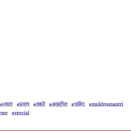
#ज्यादा
#प्रमाण
#जरूरी
#अनुसूचित
#चाहिए
#mukhyamantri
eme
#special