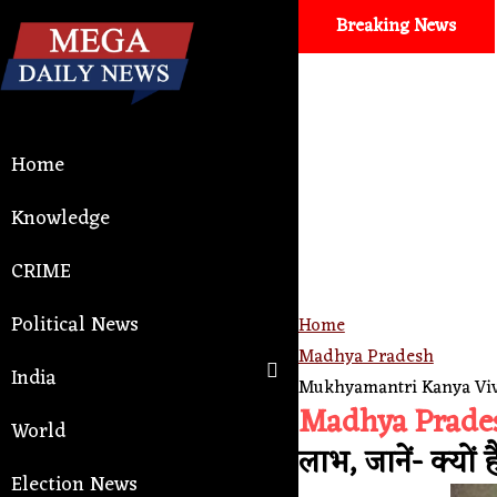
Breaking News
Auto and tech
। Google Antigravity F
Home
Knowledge
CRIME
Political News
Home
Madhya Pradesh
India
Mukhyamantri Kanya Vivah Yo
Madhya Prade
World
लाभ, जानें- क्यों
Election News