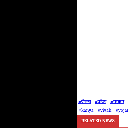
#योजना
#प्रदेश
#सरकार
#kanya
#vivah
#yoja
RELATED NEWS