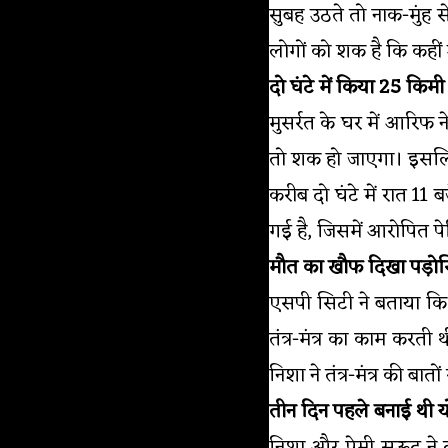
सुबह उठते तो नाक-मुंह
लोगों को शक है कि कहीं उ
दो घंटे में किया 25 कि
मुसर्रत के घर में आरिफ
तो शक हो जाएगा। इसलिए
करीब दो घंटे में रात 1
गई है, जिसमें आरोपित पेटि
मौत का खौफ दिखा पड़ोस
एसपी सिटी ने बताया कि
तंत्र-मंत्र का काम करत
निशा ने तंत्र-मंत्र की बातो
तीन दिन पहले बनाई थी 