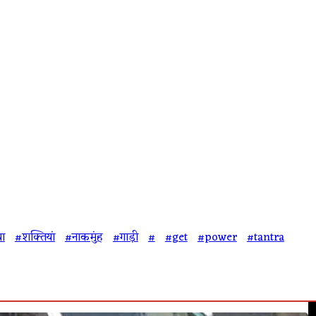
या
#शक्तियां
#नाकमुंह
#गाड़ी
#
#get
#power
#tantra