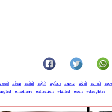
#बच्चों
#दिया
#लोगों
#दोनों
#पुलिस
#बताया
#प्रेमी
#सामने
#हत्
angled
#mothers
#affection
#killed
#son
#daughter