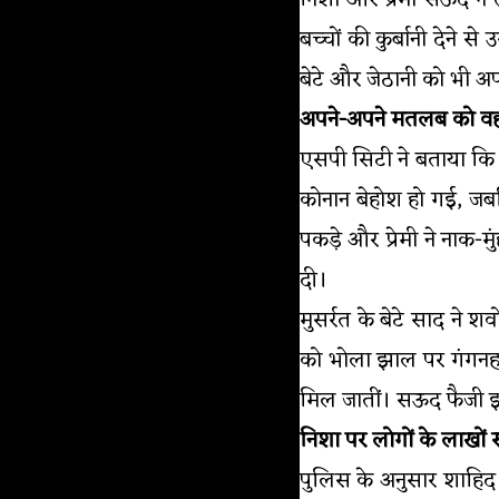
निशा और प्रेमी सऊद ने
बच्चों की कुर्बानी देने
बेटे और जेठानी को भी अ
अपने-अपने मतलब को वह
एसपी सिटी ने बताया कि प
कोनान बेहोश हो गई, जबक
पकड़े और प्रेमी ने नाक-
दी।
मुसर्रत के बेटे साद ने 
को भोला झाल पर गंगनहर 
मिल जातीं। सऊद फैजी इ
निशा पर लोगों के लाखों र
पुलिस के अनुसार शाहिद ए