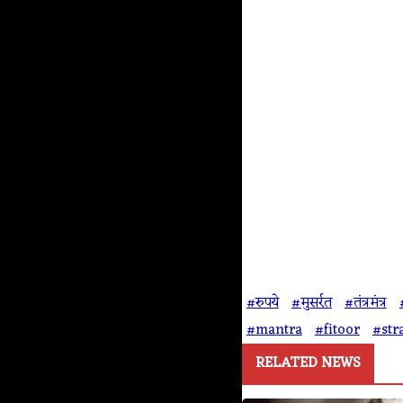
#रुपये
#मुसर्रत
#तंत्रमंत्र
#mantra
#fitoor
#str
RELATED NEWS