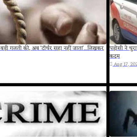
त बड़ी गलती की, अब 'टॉर्चर सहा नहीं जाता'...लिखकर
पड़ोसी ने चु
कदम
Aug 17, 20