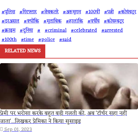
#पुलिस
#गिरफ्तार
#जेबकतरे
#अरुमुगम
#100वीं
#पत्नी
#कोयंबटूर
#दरअसल
#क्योंकि
#मुताबिक
#हालांकि
#वर्षीय
#कोयम्बटूर
#क्राइम
#दुनिया
#
#criminal
#celebrated
#arrested
#100th
#time
#police
#said
RELATED NEWS
प्रेमी पर भरोसा करके बहुत बड़ी गलती की, अब 'टॉर्चर सहा नहीं
जाता'...लिखकर प्रेमिका ने किया सुसाइड
Sep 01, 2023