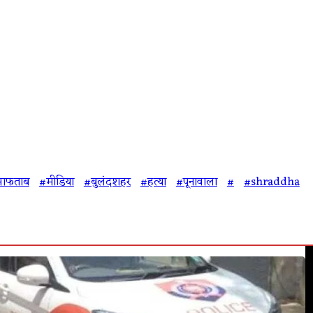
आफताब
#मीडिया
#बुलंदशहर
#हत्या
#पूनावाला
#
#shraddha