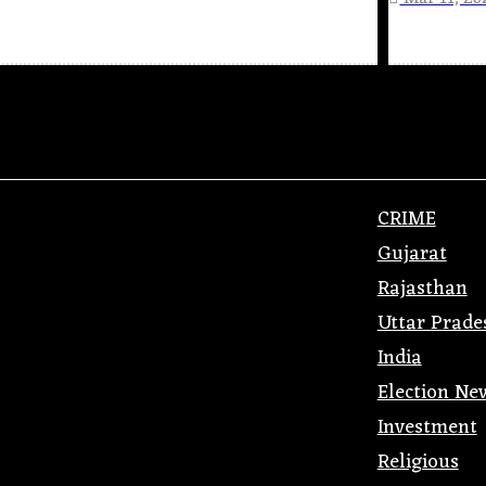
CRIME
Gujarat
Rajasthan
Uttar Prade
India
Election Ne
Investment
Religious