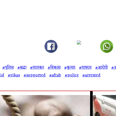
#पुलिस
#श्रद्धा
#वालकर
#विकास
#कुमार
#वायरल
#आरोपी
#
id
#vikas
#supported
#aftab
#police
#arrested