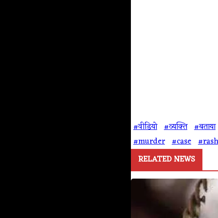
#वीडियो
#व्यक्ति
#बताया
#murder
#case
#rash
RELATED NEWS