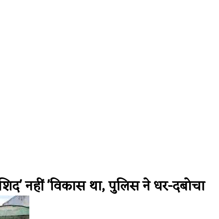
 Antigravity Faces Widespread Outage, Users Report Login and
ाशिद' नहीं 'विकास था, पुलिस ने धर-दबोचा