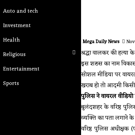
Auto and tech
Investment
Health
Mega Daily News
Nove
श्रद्धा वालकर की हत्या
Religious
इस शख्स का नाम विकास 
Entertainment
सोशल मीडिया पर वायरल ह
Sports
खराब हो तो आदमी किसी 
पुलिस ने वायरल वीडियो प
बुलंदशहर के वरिष्ठ पु
व्यक्ति का पता लगाने के
वरिष्ठ पुलिस अधीक्षक 