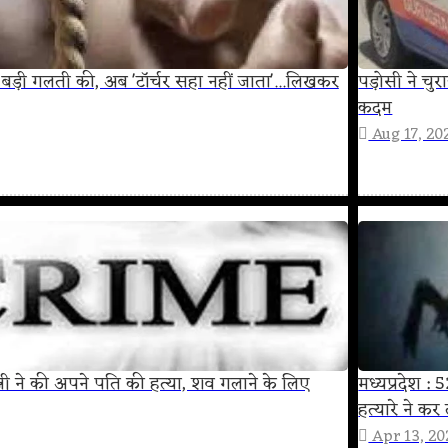
त बड़ी गलती की, अब 'टॉर्चर सहा नहीं जाता'...लिखकर
पड़ोसी ने चु
कदम
Aug 17, 20
ई पत्नी ने की अपने पति की हत्या, शव गलाने के लिए
मध्यप्रदेश : 
हत्‍यारे ने कर
Apr 13, 20