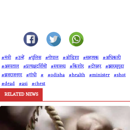
#मंत्री
#उन्हें
#पुलिस
#गोपाल
#ओडिशा
#सहायक
#अधिकारी
#अस्पताल
#प्रत्यक्षदर्शियों
#स्वास्थ्य
#किशोर
#दोपहर
#झारसुगुड़ा
#ब्रजराजनगर
#गांधी
#
#odisha
#health
#minister
#shot
#dead
#asi
#chest
RELATED NEWS