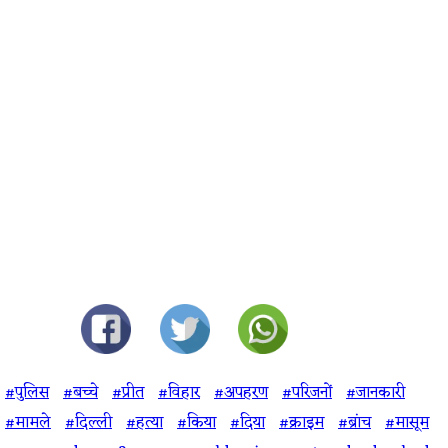
#पुलिस
#बच्चे
#प्रीत
#विहार
#अपहरण
#परिजनों
#जानकारी
#मामले
#दिल्ली
#हत्या
#किया
#दिया
#क्राइम
#ब्रांच
#मासूम