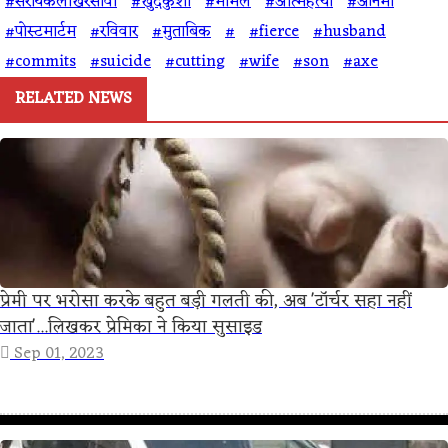
#सरायकेलाखरसावां
#खुदकुशी
#मामले
#आत्महत्या
#अनिमा
#पोस्टमार्टम
#रविवार
#मुताबिक
#
#fierce
#husband
#commits
#suicide
#cutting
#wife
#son
#axe
RELATED NEWS
प्रेमी पर भरोसा करके बहुत बड़ी गलती की, अब 'टॉर्चर सहा नहीं
जाता'...लिखकर प्रेमिका ने किया सुसाइड
Sep 01, 2023