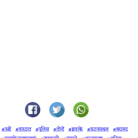
#पत्नी
#वारदात
#पुलिस
#तीनों
#इलाके
#घटनास्थल
#बरामद