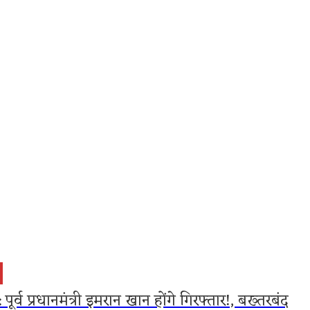
ला कैंडी – सेहत भी, स्वाद भी! जानें आसान रेसिपी
Astrology
। कालसर्
 पूर्व प्रधानमंत्री इमरान खान होंगे गिरफ्तार!, बख्तरबंद