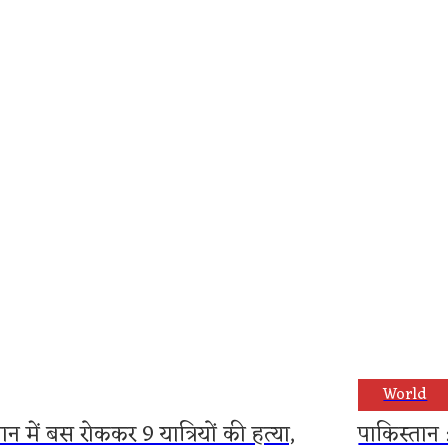
बंद नाक खोलने का सबसे आसान देसी तरीका
Health
। घर पर बनाएं चटपटी आंव
World
ान में बस रोककर 9 यात्रियों की हत्या,
पाकिस्तान :