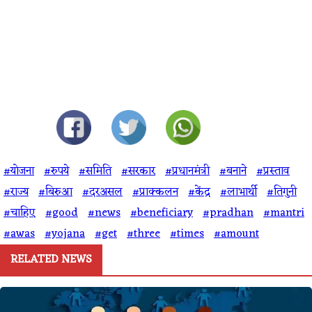
#योजना
#रुपये
#समिति
#सरकार
#प्रधानमंत्री
#बनाने
#प्रस्ताव
#राज्य
#बिरुआ
#दरअसल
#प्राक्कलन
#केंद्र
#लाभार्थी
#तिगुनी
#चाहिए
#good
#news
#beneficiary
#pradhan
#mantri
#awas
#yojana
#get
#three
#times
#amount
RELATED NEWS