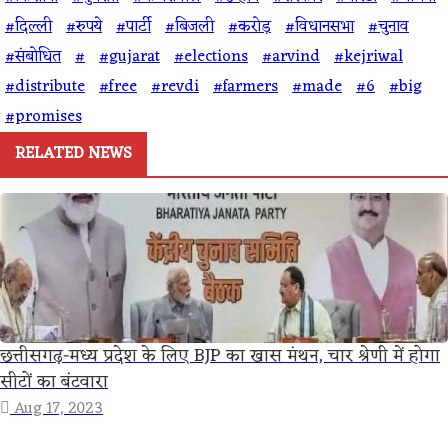
#दिल्ली
#रुपये
#पार्टी
#बिजली
#करोड़
#विधानसभा
#चुनाव
#संबोधित
#
#gujarat
#elections
#arvind
#kejriwal
#distribute
#free
#revdi
#farmers
#made
#6
#big
#promises
RELATED NEWS
छत्तीसगढ़-मध्य प्रदेश के लिए BJP का खास मंथन, चार श्रेणी में होगा
सीटों का बंटवारा
Aug 17, 2023