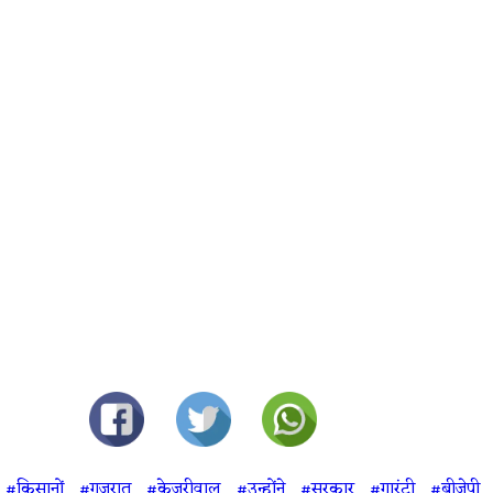
#किसानों
#गुजरात
#केजरीवाल
#उन्होंने
#सरकार
#गारंटी
#बीजेपी