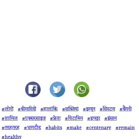
#लोगों
#बीमारियों
#हालांकि
#सब्जियां
#इम्यून
#सिस्टम
#बैंगनी
#शामिल
#एक्सरसाइज
#फ्रेश
#विटामिन
#इच्छा
#इंसान
#तरहतरह
#भागदौड़
#habits
#make
#centenary
#remain
#healthy