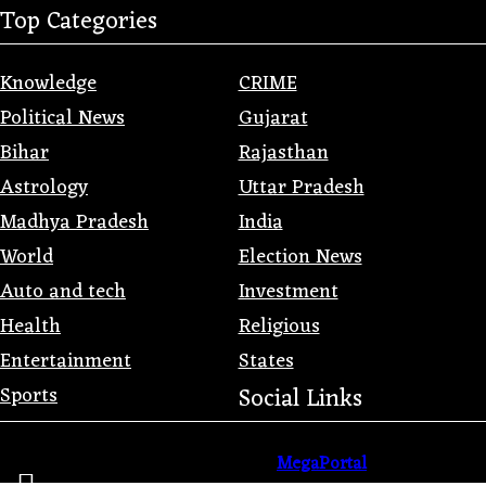
Top Categories
Knowledge
CRIME
Political News
Gujarat
Bihar
Rajasthan
Astrology
Uttar Pradesh
Madhya Pradesh
India
World
Election News
Auto and tech
Investment
Health
Religious
Entertainment
States
Sports
Social Links
Promoted with
by
MegaPortal