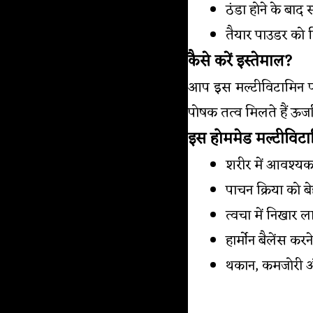
ठंडा होने के बाद
तैयार पाउडर को 
कैसे करें इस्तेमाल?
आप इस मल्टीविटामिन पाउ
पोषक तत्व मिलते हैं ऊर्ज
इस होममेड मल्टीविटा
शरीर में आवश्यक 
पाचन क्रिया को ब
त्वचा में निखार 
हार्मोन बैलेंस करन
थकान, कमजोरी और