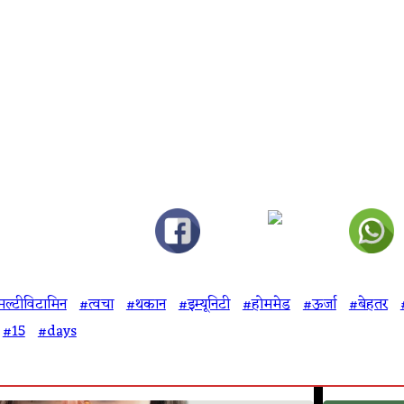
ल्टीविटामिन
#त्वचा
#थकान
#इम्यूनिटी
#होममेड
#ऊर्जा
#बेहतर
#15
#days