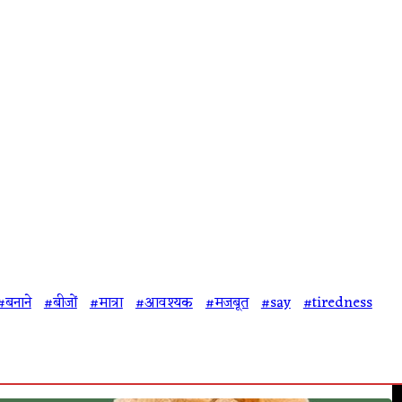
#बनाने
#बीजों
#मात्रा
#आवश्यक
#मजबूत
#say
#tiredness