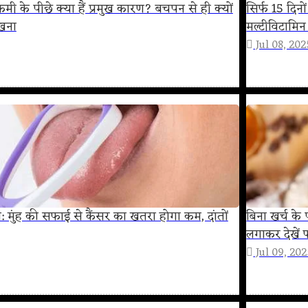
मी के पीछे क्या हैं प्रमुख कारण? बचपन से ही क्यों
सिर्फ 15 दिन
रखना
मल्टीविटामि
Jul 08, 202
: मुंह की सफाई से कैंसर का खतरा होगा कम, दांतों
बिना खर्च के 
लगाकर देखें 
Jul 09, 20