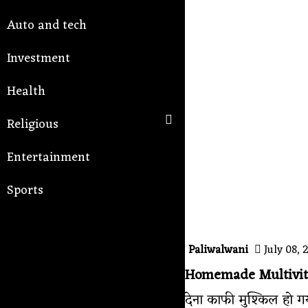
Auto and tech
Investment
Health
Religious
Entertainment
Sports
Paliwalwani
July 08, 
Homemade Multivit
देना काफी मुश्किल हो 