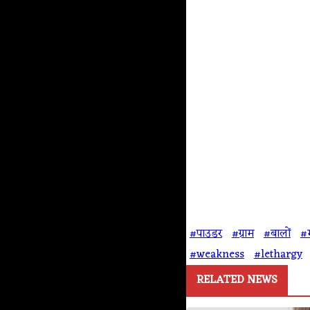
#पाउडर
#ग्राम
#बालों
#म
#weakness
#lethargy
RELATED NEWS