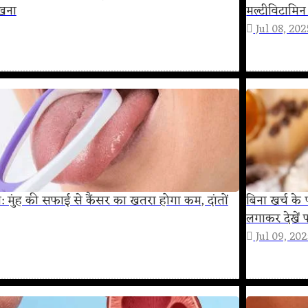
रखना
मल्टीविटामि
Jul 08, 202
: मुंह की सफाई से कैंसर का खतरा होगा कम, दांतों
बिना खर्च के 
लगाकर देखें 
Jul 09, 20