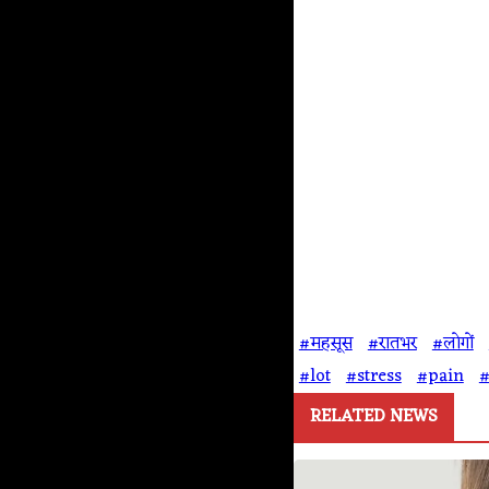
#महसूस
#रातभर
#लोगों
#lot
#stress
#pain
RELATED NEWS