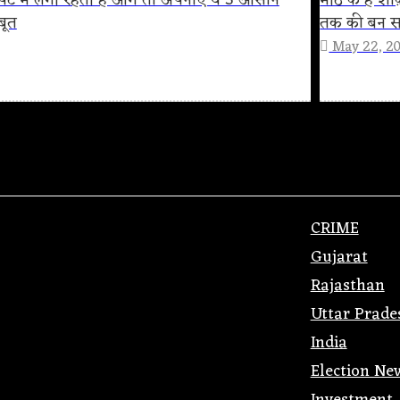
ट में लगी रहती है आग तो अपनाएं ये 5 आसान
मीठे के है श
बूत
तक की बन स
May 22, 2
CRIME
Gujarat
Rajasthan
Uttar Prade
India
Election Ne