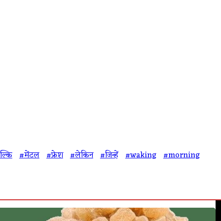
ल्कि
#मेंटल
#फ्रेश
#लेकिन
#जिन्हें
#waking
#morning