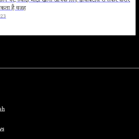
ौक़ीन पर, ज्यादा मीठा खाना आपके लिए डायबिटीज से लेकर कैंसर
कता है वजह
023
sh
ws