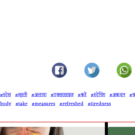
#स्ट्रेस
#सुस्ती
#अलावा
#एक्सरसाइज
#करें
#स्ट्रेचिंग
#अकड़न
#ब
#body
#take
#measures
#refreshed
#tiredness