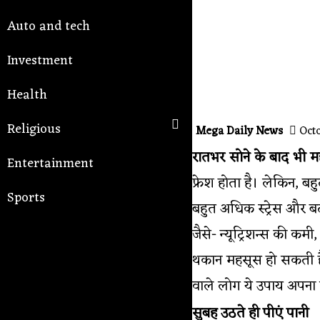
Auto and tech
Investment
Health
Religious
Mega Daily News
Octo
रातभर सोने के बाद भी 
Entertainment
फ्रेश होता है। लेकिन, बह
Sports
बहुत अधिक स्ट्रेस और बद
जैसे- न्यूट्रिशन्स की 
थकान महसूस हो सकती ह
वाले लोग ये उपाय अपना 
सुबह उठते ही पीएं पानी