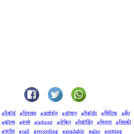
#रिकॉर्ड
#डिवाइस
#आईफोन
#ऑप्शन
#रिकॉर्डर
#मैग्नेटिक
#स्नैप
#कॉल्स
#रुपये
#iphone
#लेकिन
#रिकॉर्डिंग
#मिलता
#जिसकी
#परचेज
#call
#recording
#available
#also
#setting