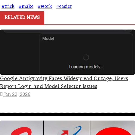
#trick
#make
#work
#easier
RELATED NEWS
Google Antigravity Faces Widespread Outage, Users
Report Login and Model Selector Issues
Jan 22, 2026