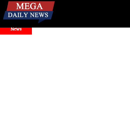
☰
Breaking
News
ogle Antigravity Faces Widespread Outage, Users Report Login