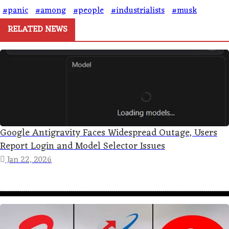
#panic
#among
#people
#industrialists
#musk
RELATED NEWS
Google Antigravity Faces Widespread Outage, Users
Report Login and Model Selector Issues
Jan 22, 2026