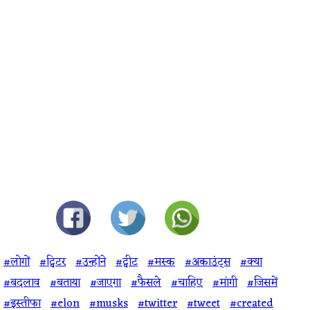
#लोगों
#ट्विटर
#उन्‍होंने
#ट्वीट
#मस्‍क
#अकाउंट्स
#क्‍या
#बदलाव
#बताया
#जाएगा
#फैसले
#चाहिए
#मांगी
#जिसमें
#इस्तीफा
#elon
#musks
#twitter
#tweet
#created