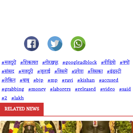
#मजदूरों
#शिकायत
#गोरखपुर
#googleadblock
#वीडियो
#क्यों
#सांसद
#मजदूरी
#जुलाई
#जिसमें
#प्रवेश
#जिसका
#इंडस्ट्री
#लेकिन
#बाबू
#bjp
#mp
#ravi
#kishan
#accused
#grabbing
#money
#laborers
#released
#video
#said
#2
#lakh
RELATED NEWS