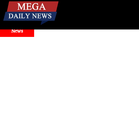
☰
Breaking
News
gravity Faces Widespread Outage, Users Report Login and Mode