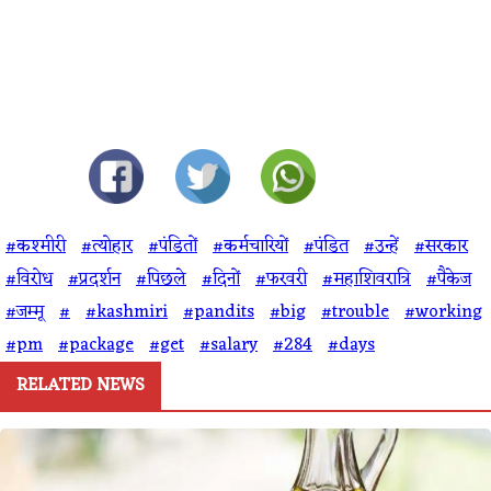
#कश्मीरी
#त्योहार
#पंडितों
#कर्मचारियों
#पंडित
#उन्हें
#सरकार
#विरोध
#प्रदर्शन
#पिछले
#दिनों
#फरवरी
#महाशिवरात्रि
#पैकेज
#जम्मू
#
#kashmiri
#pandits
#big
#trouble
#working
#pm
#package
#get
#salary
#284
#days
RELATED NEWS