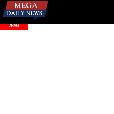
☰
Breaking
News