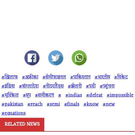
#खिलाफ
#अफ्रीका
#सेमीफाइनल
#पाकिस्तान
#भारतीय
#विकेट
#इंडिया
#बांग्लादेश
#नीदरलैंड्स
#झेलनी
#पड़ी
#पहुंचना
#मुश्किल
#ग्रुप
#समीकरण
#
#indias
#defeat
#impossible
#pakistan
#reach
#semi
#finals
#know
#new
#equations
RELATED NEWS