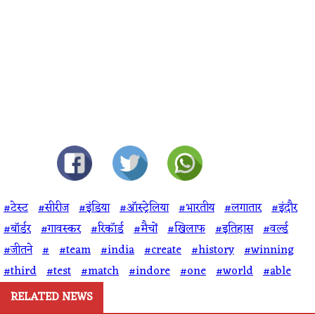
#टेस्ट
#सीरीज
#इंडिया
#ऑस्ट्रेलिया
#भारतीय
#लगातार
#इंदौर
#बॉर्डर
#गावस्कर
#रिकॉर्ड
#मैचों
#खिलाफ
#इतिहास
#वर्ल्ड
#जीतने
#
#team
#india
#create
#history
#winning
#third
#test
#match
#indore
#one
#world
#able
RELATED NEWS