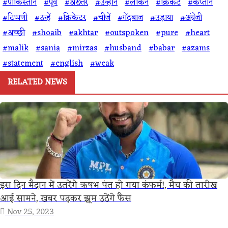
#पाकिस्तान
#पूर्व
#अख्तर
#उन्होंने
#लेकिन
#क्रिकेट
#कप्तान
#टिप्पणी
#उन्हें
#क्रिकेटर
#चीजें
#गेंदबाज
#उड़ाया
#अंग्रेजी
#अच्छी
#shoaib
#akhtar
#outspoken
#pure
#heart
#malik
#sania
#mirzas
#husband
#babar
#azams
#statement
#english
#weak
RELATED NEWS
इस दिन मैदान में उतरेंगे ऋषभ पंत हो गया कंफर्म!, मैच की तारीख
आई सामने, खबर पढ़कर झूम उठेंगे फैंस
Nov 25, 2023