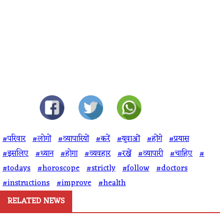
#परिवार
#लोगों
#व्यापारियों
#करें
#युवाओं
#होंगे
#प्रयास
#इसलिए
#ध्यान
#होगा
#व्यवहार
#रखें
#व्यापारी
#चाहिए
#
#todays
#horoscope
#strictly
#follow
#doctors
#instructions
#improve
#health
RELATED NEWS