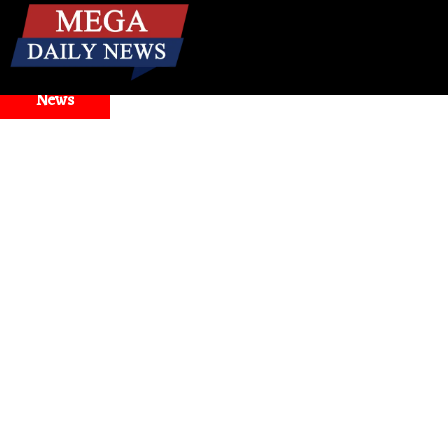
☰
Breaking
News
ntigravity Faces Widespread Outage, Users Report Login and M