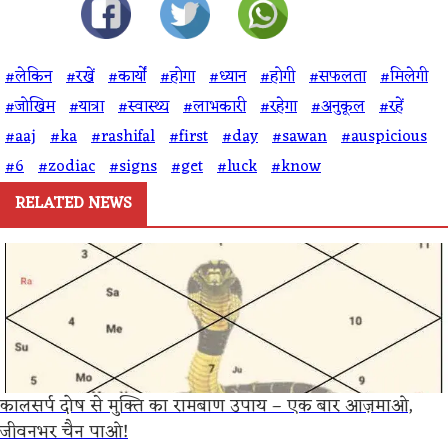
#लेकिन
#रखें
#कार्यों
#होगा
#ध्यान
#होगी
#सफलता
#मिलेगी
#जोखिम
#यात्रा
#स्वास्थ्य
#लाभकारी
#रहेगा
#अनुकूल
#रहें
#aaj
#ka
#rashifal
#first
#day
#sawan
#auspicious
#6
#zodiac
#signs
#get
#luck
#know
RELATED NEWS
कालसर्प दोष से मुक्ति का रामबाण उपाय – एक बार आज़माओ,
जीवनभर चैन पाओ!