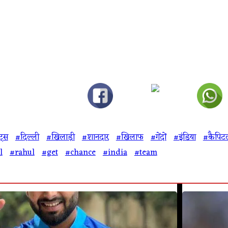
ट्स
#दिल्ली
#खिलाड़ी
#शानदार
#खिलाफ
#गेंदों
#इंडिया
#कैपिटल
l
#rahul
#get
#chance
#india
#team