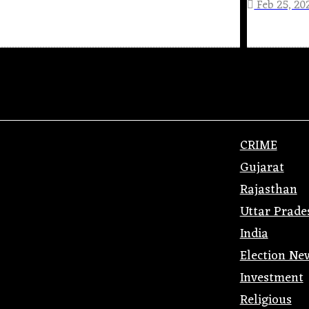
Feb 25, 20
CRIME
Gujarat
Rajasthan
Uttar Prade
India
Election Ne
Investment
Religious