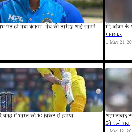
ऋषभ पंत हो गया कंफर्म!, मैच की तारीख आई सामने,
मेरे जीवन के
गावस्कर
May 21, 2
सरे वनडे में भारत को 10 विकेट से हराया
अहमदाबाद टेस
5वें बल्लेबाज
Mar 12, 2