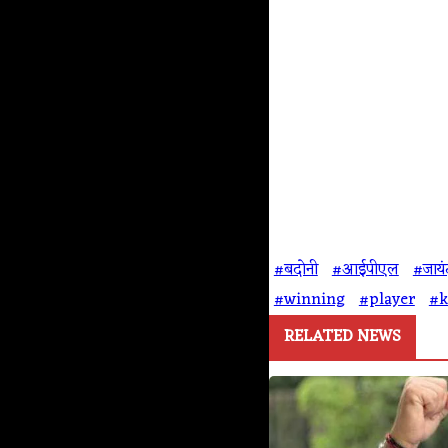
#बदोनी
#आईपीएल
#जायं
#winning
#player
#k
RELATED NEWS