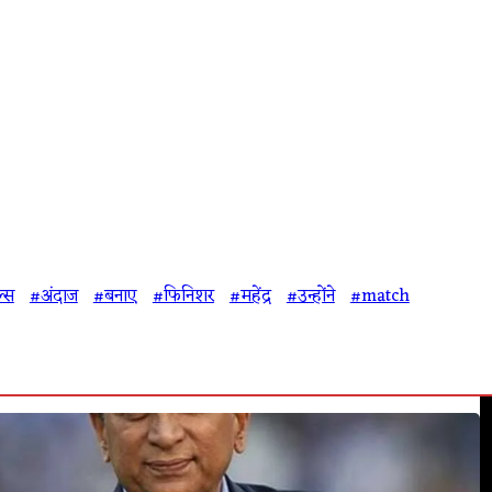
्स
#अंदाज
#बनाए
#फिनिशर
#महेंद्र
#उन्होंने
#match