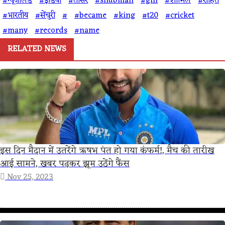
#न्यूजीलैंड
#इंडिया
#तीसरे
#shubman
#gill
#शामिल
#रोहित
#भारतीय
#सेंचुरी
#
#became
#king
#t20
#cricket
#many
#records
#name
RELATED NEWS
इस दिन मैदान में उतरेंगे ऋषभ पंत हो गया कंफर्म!, मैच की तारीख
आई सामने, खबर पढ़कर झूम उठेंगे फैंस
Nov 25, 2023