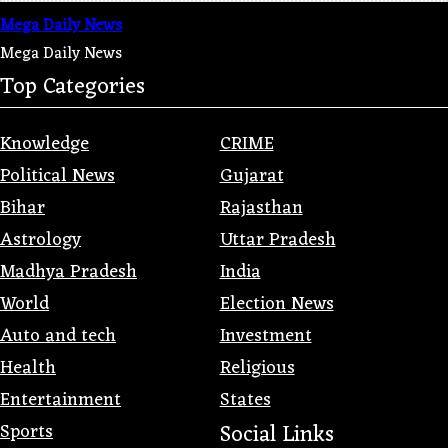
Mega Daily News
Mega Daily News
Top Categories
Knowledge
CRIME
Political News
Gujarat
Bihar
Rajasthan
Astrology
Uttar Pradesh
Madhya Pradesh
India
World
Election News
Auto and tech
Investment
Health
Religious
Entertainment
States
Sports
Social Links