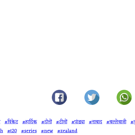
ज
#विकेट
#हार्दिक
#दोनों
#टीमों
#पांड्या
#नाबाद
#बल्लेबाजी
#द
ch
#t20
#series
#new
#zealand