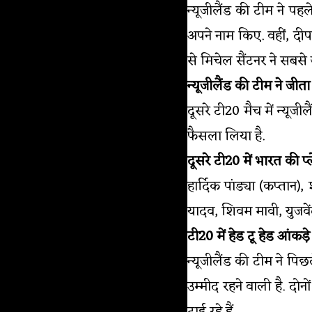
न्यूजीलैंड की टीम ने पह
अपने नाम किए. वहीं, दीपक
से मिचेल सैंटनर ने सबसे
न्यूजीलैंड की टीम ने जीत
दूसरे टी20 मैच में न्यूज
फैसला लिया है.
दूसरे टी20 में भारत की प्
हार्दिक पांड्या (कप्तान
यादव, शिवम मावी, युजवें
टी20 में हेड टू हेड आंकड़े
न्यूजीलैंड की टीम ने पि
उम्मीद रहने वाली है. दोन