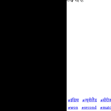
टाई रहे हैं.
#इंडिया
#न्यूजीलैंड
#सीरी
#won
#second
#mat