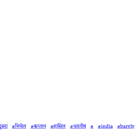
ूसरा
#मिचेल
#कप्तान
#हासिल
#भारतीय
#
#india
#barely