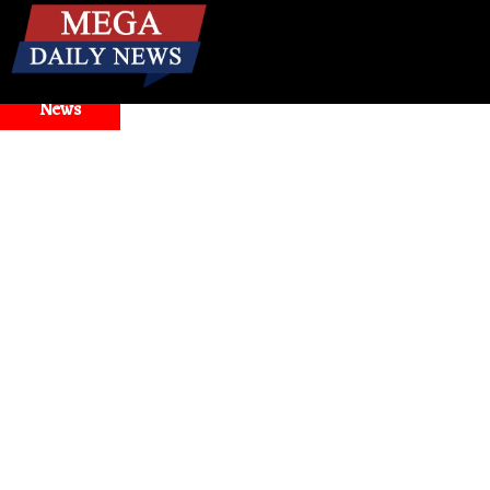
☰
Breaking
News
Antigravity Faces Widespread Outage, Users Report Login and 