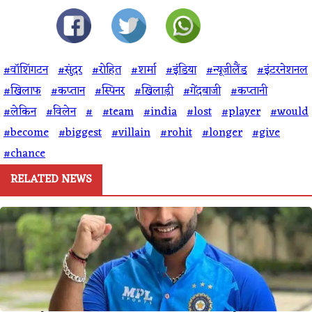
#वॉशिंगटन
#सुंदर
#रोहित
#शर्मा
#इंडिया
#न्यूजीलैंड
#इंटरनेशनल
#खिलाफ
#कप्तान
#स्पिनर
#खिलाड़ी
#गेंदबाजी
#कप्तानी
#लेकिन
#विलेन
#
#team
#india
#lost
#player
#would
#become
#biggest
#villain
#rohit
#longer
#give
#chance
RELATED NEWS