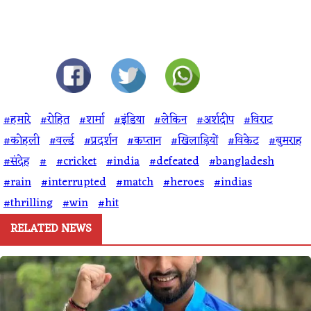
#हमारे
#रोहित
#शर्मा
#इंडिया
#लेकिन
#अर्शदीप
#विराट
#कोहली
#वर्ल्ड
#प्रदर्शन
#कप्तान
#खिलाड़ियों
#विकेट
#बुमराह
#संदेह
#
#cricket
#india
#defeated
#bangladesh
#rain
#interrupted
#match
#heroes
#indias
#thrilling
#win
#hit
RELATED NEWS