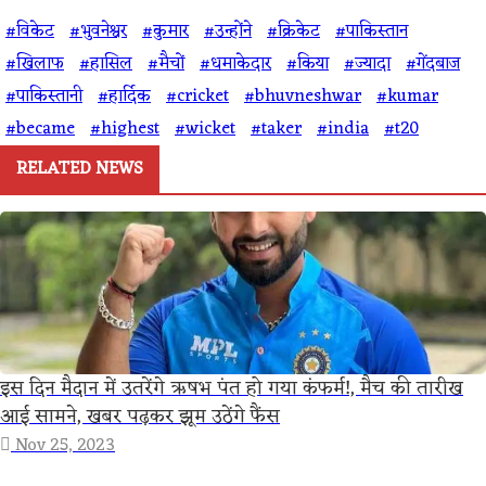
#विकेट
#भुवनेश्वर
#कुमार
#उन्होंने
#क्रिकेट
#पाकिस्तान
#खिलाफ
#हासिल
#मैचों
#धमाकेदार
#किया
#ज्यादा
#गेंदबाज
#पाकिस्तानी
#हार्दिक
#cricket
#bhuvneshwar
#kumar
#became
#highest
#wicket
#taker
#india
#t20
RELATED NEWS
इस दिन मैदान में उतरेंगे ऋषभ पंत हो गया कंफर्म!, मैच की तारीख
आई सामने, खबर पढ़कर झूम उठेंगे फैंस
Nov 25, 2023