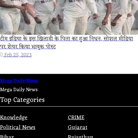
टीम इंडिया के इस खिलाड़ी के पिता का हुआ निधन, सोशल मीडिया
पर शेयर किया भावुक पोस्ट
Feb 25, 2023
Mega Daily News
Mega Daily News
Top Categories
Knowledge
CRIME
Political News
Gujarat
Bihar
Rajasthan