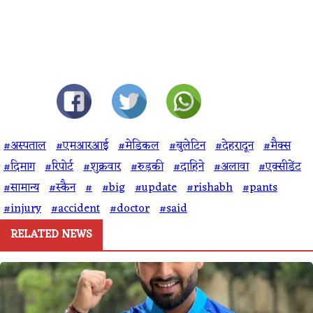
#अस्पताल
#एमआरआई
#मेडिकल
#बुलेटिन
#देहरादून
#मैक्स
#दिमाग
#रिपोर्ट
#शुक्रवार
#रुड़की
#दाहिने
#अलावा
#एक्सीडेंट
#सामान्य
#स्कैन
#
#big
#update
#rishabh
#pants
#injury
#accident
#doctor
#said
RELATED NEWS