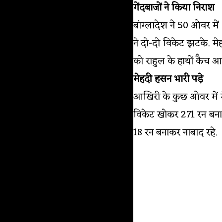
गेंदबाजों ने किया निराश
बांग्लादेश ने 50 ओवर म
ने दो-दो विकेट झटके. मे
को राहुल के हाथों कैच 
मेहदी हसन भारी पड़े
आखिरी के कुछ ओवर में मे
विकेट खोकर 271 रन बनाए
18 रन बनाकर नाबाद रहे.