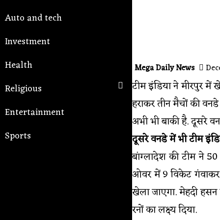
Auto and tech
Investment
Health
Mega Daily News
Dece
टीम इंडिया ने मीरपुर में 
Religious
हराकर तीन मैचों की वनडे
Entertainment
अभी भी बाकी है. दूसरे व
Sports
दूसरे वनडे में भी टीम इंडि
बांग्लादेश की टीम ने 5
ओवर में 9 विकेट गंवाकर 
खेला जाएगा. मेहदी हसन म
रनों का लक्ष्य दिया.