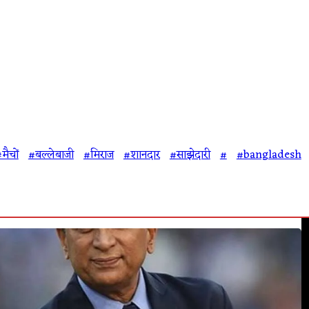
मैचों
#बल्लेबाजी
#मिराज
#शानदार
#साझेदारी
#
#bangladesh