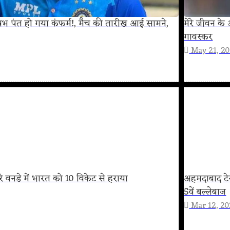
ऋषभ पंत हो गया कंफर्म!, मैच की तारीख आई सामने,
मेरे जीवन के
गावस्कर
May 21, 2
सरे वनडे में भारत को 10 विकेट से हराया
अहमदाबाद टेस
5वें बल्लेबाज
Mar 12, 2