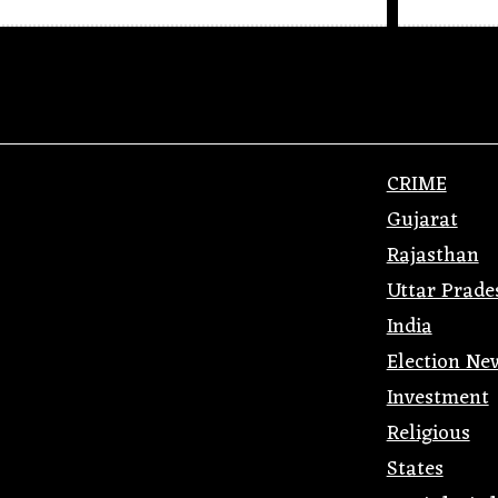
CRIME
Gujarat
Rajasthan
Uttar Prade
India
Election Ne
Investment
Religious
States