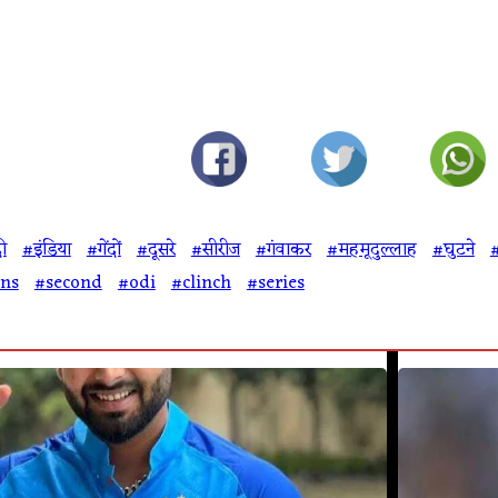
ी
#इंडिया
#गेंदों
#दूसरे
#सीरीज
#गंवाकर
#महमूदुल्लाह
#घुटने
#
ns
#second
#odi
#clinch
#series