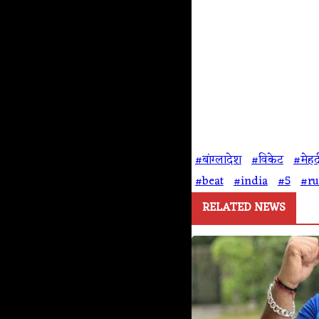
#बांग्लादेश
#विकेट
#मेहद
#beat
#india
#5
#ru
RELATED NEWS