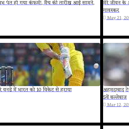
ऋषभ पंत हो गया कंफर्म!, मैच की तारीख आई सामने,
मेरे जीवन के
गावस्कर
May 21, 2
सरे वनडे में भारत को 10 विकेट से हराया
अहमदाबाद टेस
5वें बल्लेबाज
Mar 12, 2