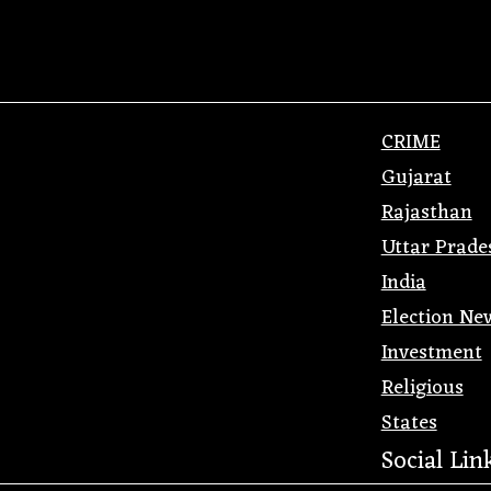
CRIME
Gujarat
Rajasthan
Uttar Prade
India
Election Ne
Investment
Religious
States
Social Lin