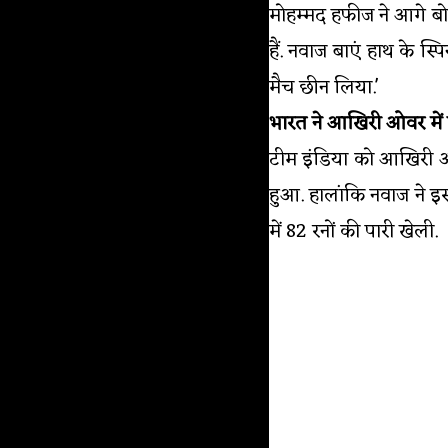
मोहम्मद हफीज ने आगे बो
हैं. नवाज बाएं हाथ के 
मैच छीन लिया.'
भारत ने आखिरी ओवर मे
टीम इंडिया को आखिरी ओ
हुआ. हालांकि नवाज ने इ
में 82 रनों की पारी खेली.