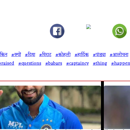
ेकिन
#क्यों
#दिया
#विराट
#कोहली
#हार्दिक
#पांड्या
#आलोचना
#raised
#questions
#babars
#captaincy
#thing
#happe