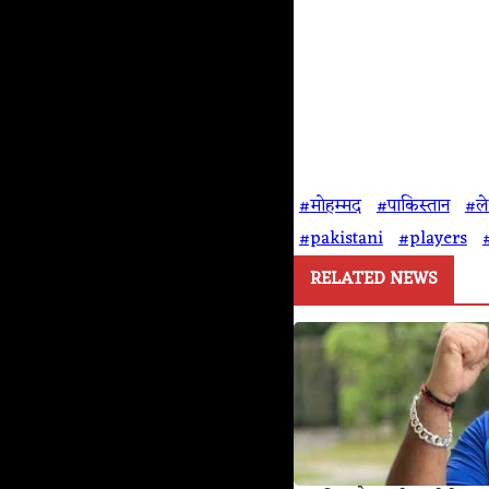
#मोहम्मद
#पाकिस्तान
#ल
#pakistani
#players
RELATED NEWS