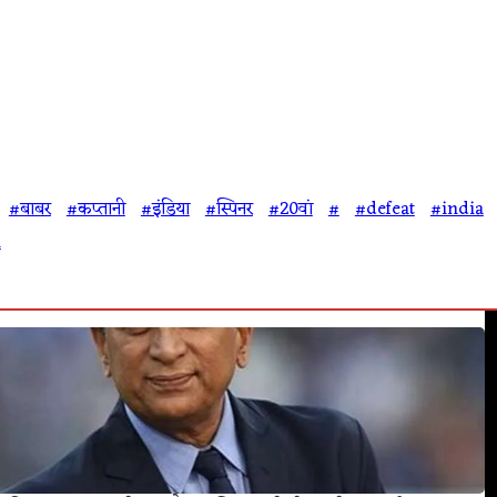
#बाबर
#कप्तानी
#इंडिया
#स्पिनर
#20वां
#
#defeat
#india
n