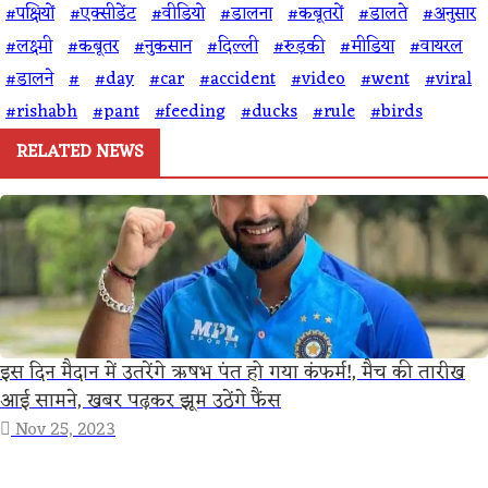
#पक्षियों
#एक्सीडेंट
#वीडियो
#डालना
#कबूतरों
#डालते
#अनुसार
#लक्ष्मी
#कबूतर
#नुकसान
#दिल्ली
#रुड़की
#मीडिया
#वायरल
#डालने
#
#day
#car
#accident
#video
#went
#viral
#rishabh
#pant
#feeding
#ducks
#rule
#birds
RELATED NEWS
इस दिन मैदान में उतरेंगे ऋषभ पंत हो गया कंफर्म!, मैच की तारीख
आई सामने, खबर पढ़कर झूम उठेंगे फैंस
Nov 25, 2023