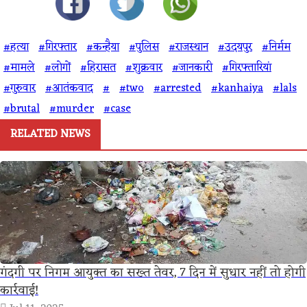
#हत्या
#गिरफ्तार
#कन्हैया
#पुलिस
#राजस्थान
#उदयपुर
#निर्मम
#मामले
#लोगों
#हिरासत
#शुक्रवार
#जानकारी
#गिरफ्तारियां
#गुरुवार
#आतंकवाद
#
#two
#arrested
#kanhaiya
#lals
#brutal
#murder
#case
RELATED NEWS
गंदगी पर निगम आयुक्त का सख्त तेवर, 7 दिन में सुधार नहीं तो होगी
कार्रवाई!