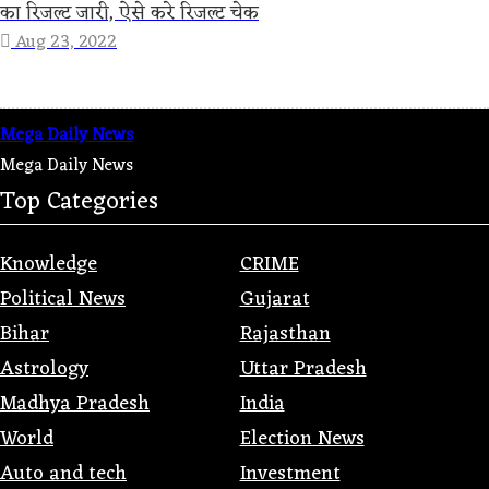
का रिजल्ट जारी, ऐसे करे रिजल्ट चेक
Aug 23, 2022
Mega Daily News
Mega Daily News
Top Categories
Knowledge
CRIME
Political News
Gujarat
Bihar
Rajasthan
Astrology
Uttar Pradesh
Madhya Pradesh
India
World
Election News
Auto and tech
Investment