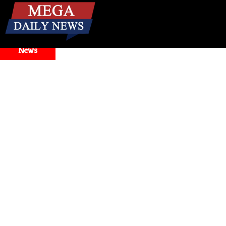
☰
Breaking
News
le Antigravity Faces Widespread Outage, Users Report Login a