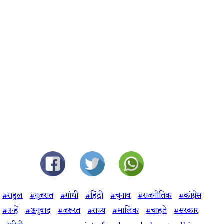
#राहुल
#गुजरात
#गांधी
#हिंदी
#चुनाव
#राजनीतिक
#कांग्रेस
#उन्हें
#अनुवाद
#जरूरत
#राज्य
#मालिक
#चाहते
#सरकार