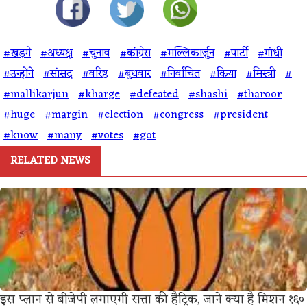
#खड़गे
#अध्यक्ष
#चुनाव
#कांग्रेस
#मल्लिकार्जुन
#पार्टी
#गांधी
#उन्होंने
#सांसद
#वरिष्ठ
#बुधवार
#निर्वाचित
#किया
#मिस्त्री
#
#mallikarjun
#kharge
#defeated
#shashi
#tharoor
#huge
#margin
#election
#congress
#president
#know
#many
#votes
#got
RELATED NEWS
इस प्लान से बीजेपी लगाएगी सत्ता की हैट्रिक, जाने क्या है मिशन १६०