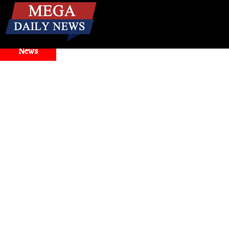
☰
Breaking
News
ogle Antigravity Faces Widespread Outage, Users Report Logi