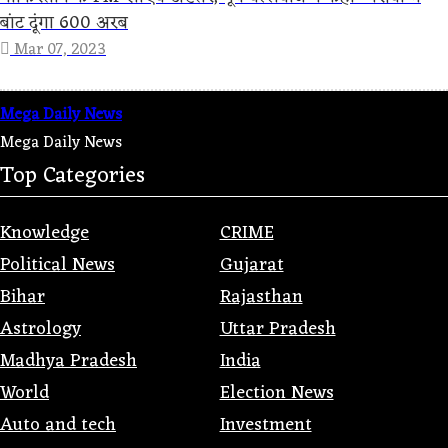
बांट दूंगा 600 अरब
Mar 07, 2023
Mega Daily News
Mega Daily News
Top Categories
Knowledge
CRIME
Political News
Gujarat
Bihar
Rajasthan
Astrology
Uttar Pradesh
Madhya Pradesh
India
World
Election News
Auto and tech
Investment