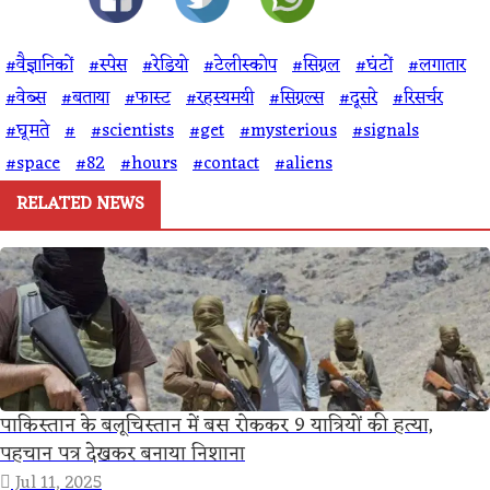
#वैज्ञानिकों
#स्पेस
#रेडियो
#टेलीस्कोप
#सिग्नल
#घंटों
#लगातार
#वेब्स
#बताया
#फास्ट
#रहस्यमयी
#सिग्नल्स
#दूसरे
#रिसर्चर
#घूमते
#
#scientists
#get
#mysterious
#signals
#space
#82
#hours
#contact
#aliens
RELATED NEWS
पाकिस्तान के बलूचिस्तान में बस रोककर 9 यात्रियों की हत्या,
पहचान पत्र देखकर बनाया निशाना
Jul 11, 2025