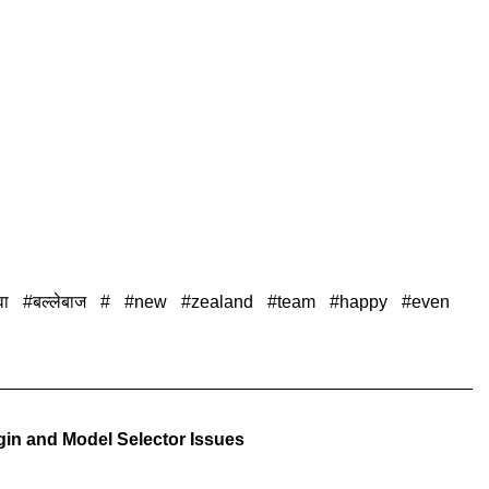
वा
बल्लेबाज
new
zealand
team
happy
even
in and Model Selector Issues