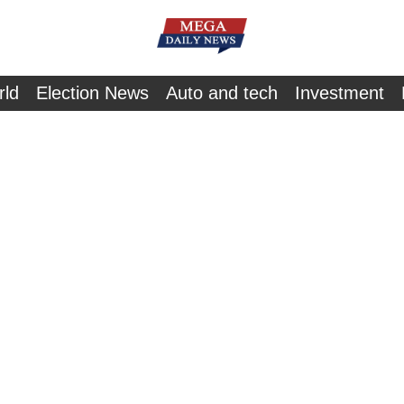
rld
Election News
Auto and tech
Investment