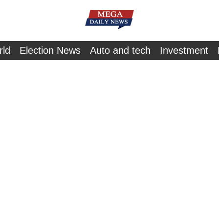
rld
Election News
Auto and tech
Investment