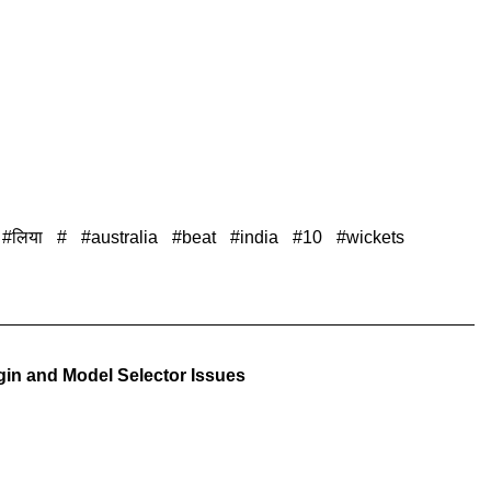
लिया
australia
beat
india
10
wickets
in and Model Selector Issues