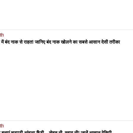
th
ं में बंद नाक से राहत! जानिए बंद नाक खोलने का सबसे आसान देसी तरीका
th
 बनाएं चटपटी आंवला कैंडी – सेहत भी, स्वाद भी! जानें आसान रेसिपी