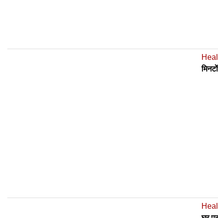
Heal
मिनटो
Heal
घर पर