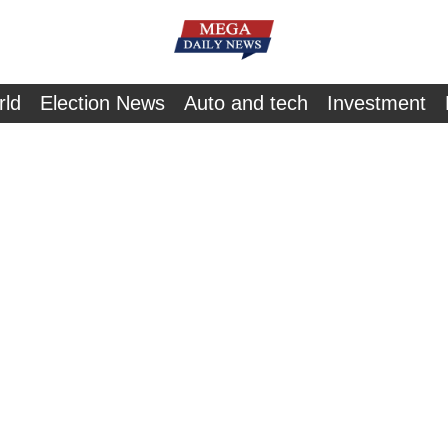
rld
Election News
Auto and tech
Investment